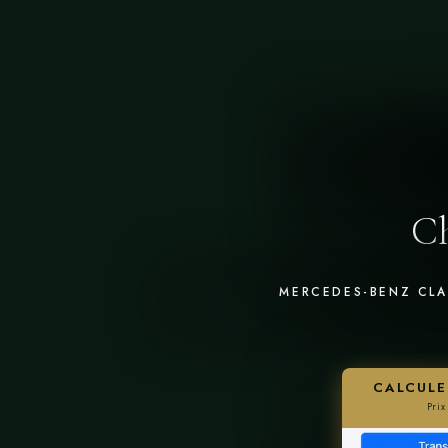
Ch
MERCEDES-BENZ CLA
CALCULE
T
Prix
a
d
w