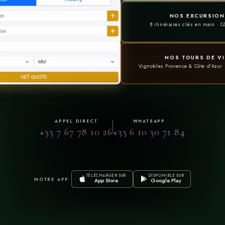
NOS EXCURSION
8 itinéraires clés en main · C
Accept
Deny
View preferences
Conditions Générales de Vente
Conditions Générales de Vente
NOS TOURS DE V
Vignobles Provence & Côte d'Azur 
APPEL DIRECT
WHATSAPP
+33 7 67 78 10 26
+33 6 10 30 71 84
TÉLÉCHARGER SUR
DISPONIBLE SUR
NOTRE APP
App Store
Google Play