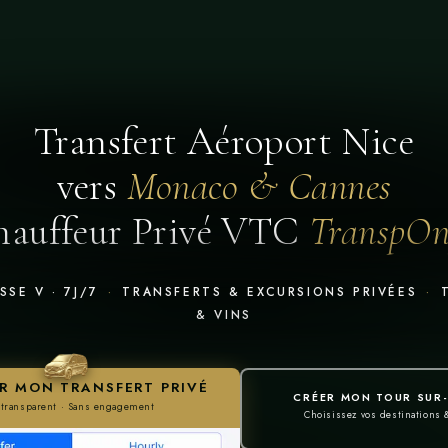
Transfert Aéroport Nice
vers
Monaco & Cannes
auffeur Privé VTC
TranspO
SSE V · 7J/7
·
TRANSFERTS & EXCURSIONS PRIVÉES
·
T
& VINS
Manage Consent
R MON TRANSFERT PRIVÉ
o provide the best experiences, we use technologies like cookies to store and/or
CRÉER MON TOUR SUR
 transparent · Sans engagement
ccess device information. Consenting to these technologies will allow us to process
Choisissez vos destinations
ata such as browsing behavior or unique IDs on this site. Not consenting or
ithdrawing consent, may adversely affect certain features and functions.