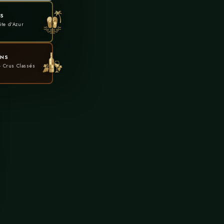
S
ôte d'Azur
INS
· Crus Classés