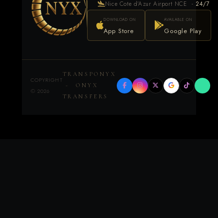
Nice Cote d'Azur Airport NCE -
24/7
DOWNLOAD ON
AVAILABLE ON
App Store
Google Play
TRANSPONYX
COPYRIGHT
- ONYX
©
2026
TRANSFERS