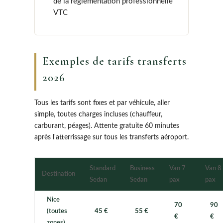
de la réglementation professionnelle
VTC
Exemples de tarifs transferts
2026
Manage Consent
To provide the best experiences, we use technologies like cookies to store and/or
device information. Consenting to these technologies will allow us to process dat
Tous les tarifs sont fixes et par véhicule, aller
browsing behavior or unique IDs on this site. Not consenting or withdrawing con
simple, toutes charges incluses (chauffeur,
adversely affect certain features and functions.
carburant, péages). Attente gratuite 60 minutes
Accept
après l'atterrissage sur tous les transferts aéroport.
Deny
Standard
Business
Van 7
Van 8
Destination
View preferences
Sedan
Sedan
pax
pax
Conditions Générales de Vente
Conditions Générales de Vente
Nice
70
90
(toutes
45 €
55 €
€
€
zones)